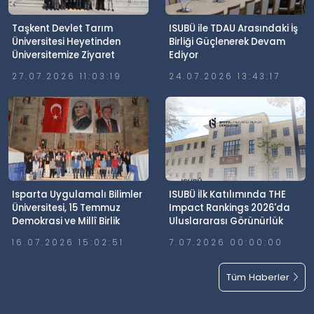
Taşkent Devlet Tarım
ISUBÜ ile TDAU Arasındaki İş
Üniversitesi Heyetinden
Birliği Güçlenerek Devam
Üniversitemize Ziyaret
Ediyor
27.07.2026 11:03:19
24.07.2026 13:43:17
Isparta Uygulamalı Bilimler
ISUBÜ İlk Katılımında THE
Üniversitesi, 15 Temmuz
Impact Rankings 2026'da
Demokrasi ve Millî Birlik
Uluslararası Görünürlük
Günü’nde Meydanlardaydı
Elde Etti
16.07.2026 15:02:51
7.07.2026 00:00:00
Tüm Haberler