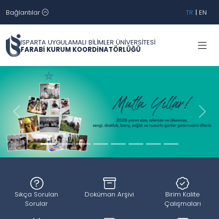
Bağlantılar
TR
|
EN
ISPARTA UYGULAMALI BİLİMLER ÜNİVERSİTESİ
FARABİ KURUM KOORDİNATÖRLÜĞÜ
Geri
İleri
Sıkça Sorulan
Doküman Arşivi
Birim Kalite
Sorular
Çalışmaları